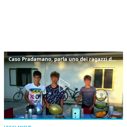
Caso Pradamano, parla uno dei ragazzi denunciati per la limonata: "Volevo anche aiutare i miei"