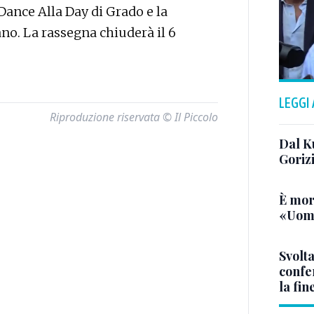
 Dance Alla Day di Grado e la
o. La rassegna chiuderà il 6
LEGGI
Riproduzione riservata © Il Piccolo
Dal K
Goriz
È mor
«Uomo
Svolta
confer
la fin