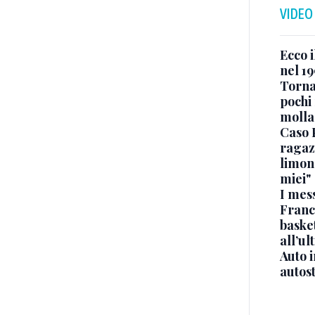
VIDEO
Ecco i
nel 19
Torna
pochi 
molla
Caso 
ragaz
limona
miei"
I mes
Franc
basket
all’ul
Auto 
autos