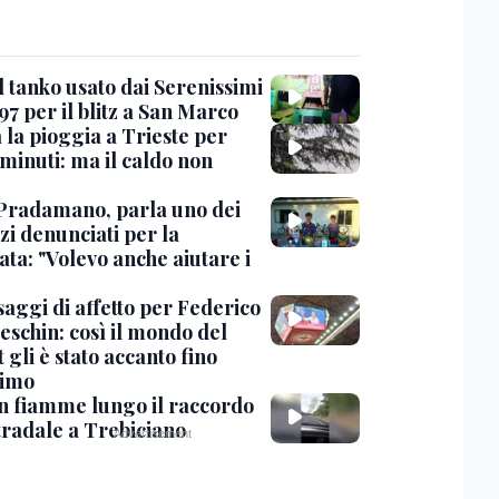
l tanko usato dai Serenissimi
97 per il blitz a San Marco
 la pioggia a Trieste per
minuti: ma il caldo non
Pradamano, parla uno dei
zi denunciati per la
ta: "Volevo anche aiutare i
saggi di affetto per Federico
eschin: così il mondo del
 gli è stato accanto fino
timo
in fiamme lungo il raccordo
tradale a Trebiciano