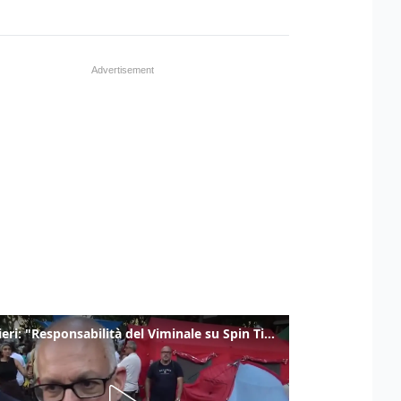
Gualtieri: "Responsabilità del Viminale su Spin Time? La posizione dei partiti è nota"