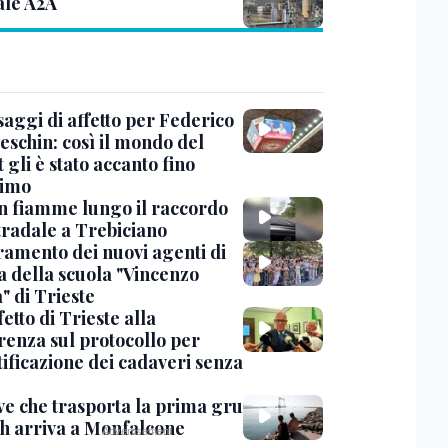
ale A2A
saggi di affetto per Federico
eschin: così il mondo del
 gli è stato accanto fino
timo
in fiamme lungo il raccordo
tradale a Trebiciano
uramento dei nuovi agenti di
a della scuola "Vincenzo
" di Trieste
fetto di Trieste alla
renza sul protocollo per
tificazione dei cadaveri senza
ve che trasporta la prima gru
th arriva a Monfalcone