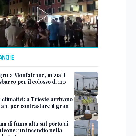
 ANCHE
ru a Monfalcone, inizia il
sbarco per il colosso di 110
 climatici: a Trieste arrivano
tani per contrastare il gran
a di fumo alta sul porto di
lcone: un incendio nella