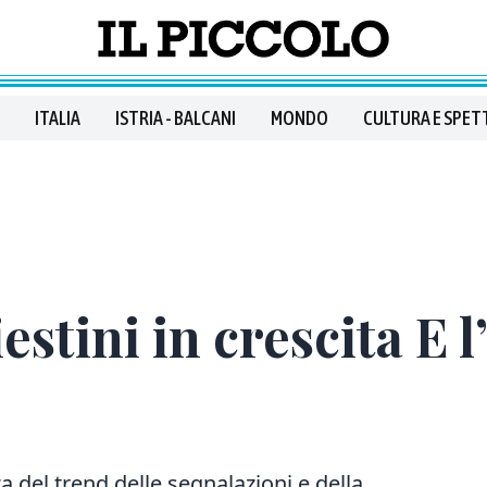
ITALIA
ISTRIA - BALCANI
MONDO
CULTURA E SPET
estini in crescita E 
del trend delle segnalazioni e della