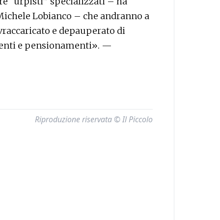
e “urpisti” specializzati – ha
 Michele Lobianco – che andranno a
sovraccaricato e depauperato di
menti e pensionamenti». —
Riproduzione riservata © Il Piccolo