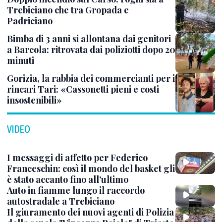
Trebiciano che tra Gropada e
Padriciano
Bimba di 3 anni si allontana dai genitori
a Barcola: ritrovata dai poliziotti dopo 20
minuti
Gorizia, la rabbia dei commercianti per i
rincari Tari: «Cassonetti pieni e costi
insostenibili»
VIDEO
I messaggi di affetto per Federico
Franceschin: così il mondo del basket gli
è stato accanto fino all’ultimo
Auto in fiamme lungo il raccordo
autostradale a Trebiciano
Il giuramento dei nuovi agenti di Polizia