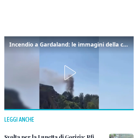
Incendio a Gardaland: le immagini della colonna di fumo
LEGGI ANCHE
Svolta per la Lunetta di Gorizia: Rfi