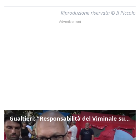
Riproduzione riservata © Il Piccolo
Gualtieri: "Responsabilità del Viminale su Spin Time? La posizione dei partiti è nota"