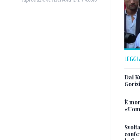
LEGGI
Dal K
Goriz
È mor
«Uomo
Svolta
confer