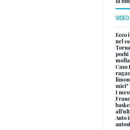
la fin
VIDEO
Ecco i
nel 19
Torna
pochi 
molla
Caso 
ragaz
limona
miei"
I mes
Franc
basket
all’ul
Auto 
autos