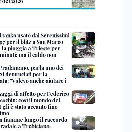
e del 2026
l tanko usato dai Serenissimi
97 per il blitz a San Marco
 la pioggia a Trieste per
minuti: ma il caldo non
Pradamano, parla uno dei
zi denunciati per la
ta: "Volevo anche aiutare i
saggi di affetto per Federico
eschin: così il mondo del
 gli è stato accanto fino
timo
in fiamme lungo il raccordo
tradale a Trebiciano