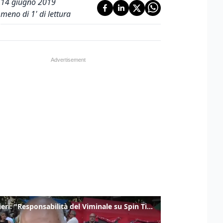
14 giugno 2019
meno di 1' di lettura
Gualtieri: "Responsabilità del Viminale su Spin Time? La posizione dei partiti è nota"