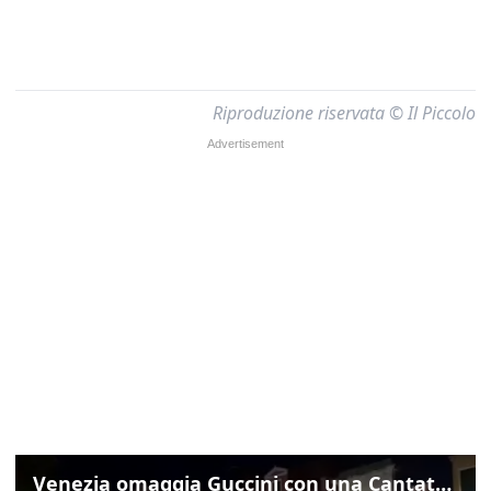
Riproduzione riservata © Il Piccolo
Venezia omaggia Guccini con una Cantata Anarchica in campo Santa Margherita