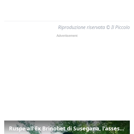
Riproduzione riservata © Il Piccolo
Ruspe all'Ex Brinobet di Susegana, l'assessore Scarpa: "L'intervento porterà diversi benefici"