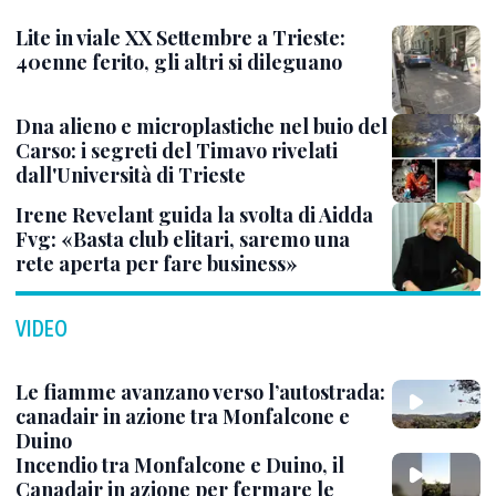
Lite in viale XX Settembre a Trieste:
40enne ferito, gli altri si dileguano
Dna alieno e microplastiche nel buio del
Carso: i segreti del Timavo rivelati
dall'Università di Trieste
Irene Revelant guida la svolta di Aidda
Fvg: «Basta club elitari, saremo una
rete aperta per fare business»
VIDEO
Le fiamme avanzano verso l’autostrada:
canadair in azione tra Monfalcone e
Duino
Incendio tra Monfalcone e Duino, il
Canadair in azione per fermare le