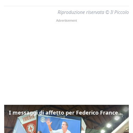
Riproduzione riservata © Il Piccolo
I messaggi di affetto per Federico Franceschin: così il mondo del basket gli è stato accanto fino all’ultimo