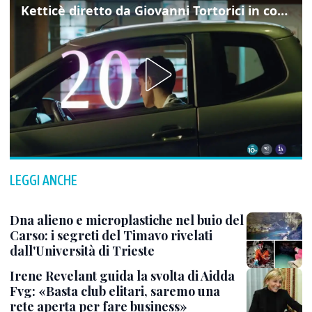
Ketticè diretto da Giovanni Tortorici in concorso al Locarno Film Festival
LEGGI ANCHE
Dna alieno e microplastiche nel buio del
Carso: i segreti del Timavo rivelati
dall'Università di Trieste
Irene Revelant guida la svolta di Aidda
Fvg: «Basta club elitari, saremo una
rete aperta per fare business»