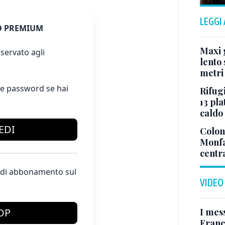
LEGGI
 PREMIUM
Maxi g
servato agli
lento 
metri
e password se hai
Rifugi
13 pla
caldo
EDI
Colonn
Monfa
centr
te di abbonamento sul
VIDEO
I mes
OP
Franc