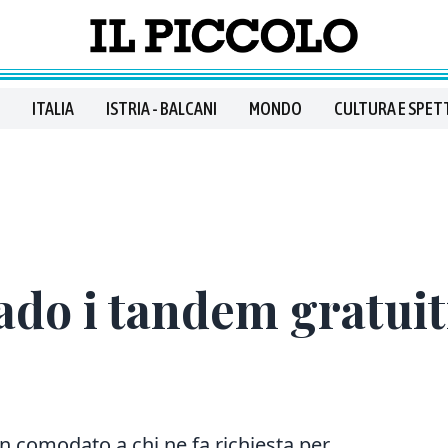
ITALIA
ISTRIA - BALCANI
MONDO
CULTURA E SPET
do i tandem gratuiti
 in comodato
a chi ne fa richiesta per