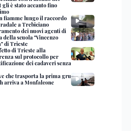
 gli è stato accanto fino
timo
in fiamme lungo il raccordo
tradale a Trebiciano
uramento dei nuovi agenti di
a della scuola "Vincenzo
" di Trieste
fetto di Trieste alla
renza sul protocollo per
tificazione dei cadaveri senza
ve che trasporta la prima gru
th arriva a Monfalcone