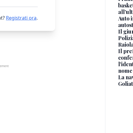
basket
all’ul
t?
Registrati ora
.
Auto 
autos
Il gi
Polizi
Raiola
Il pre
confe
l'iden
nome
La na
Golia