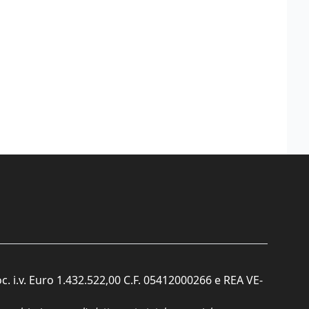
c. i.v. Euro 1.432.522,00 C.F. 05412000266 e REA VE-