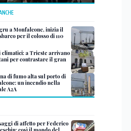
 ANCHE
ru a Monfalcone, inizia il
sbarco per il colosso di 110
 climatici: a Trieste arrivano
tani per contrastare il gran
a di fumo alta sul porto di
lcone: un incendio nella
ale A2A
saggi di affetto per Federico
eschin: così il mondo del