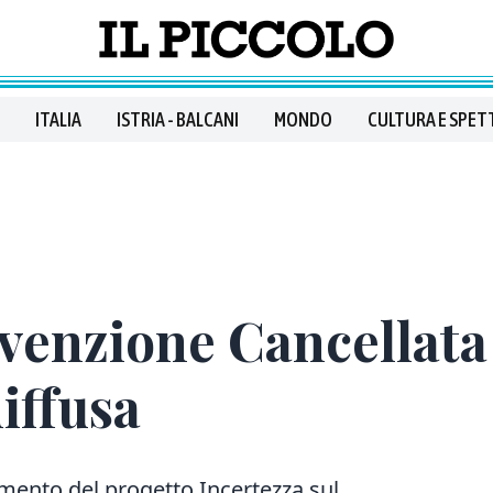
ITALIA
ISTRIA - BALCANI
MONDO
CULTURA E SPET
nvenzione Cancellat
iffusa
imento del progetto Incertezza sul