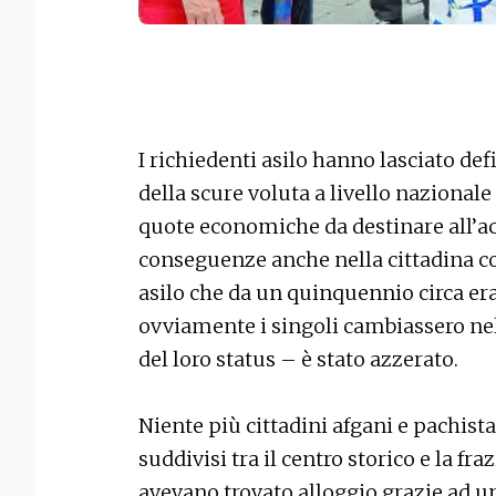
I richiedenti asilo hanno lasciato de
della scure voluta a livello nazionale
quote economiche da destinare all’a
conseguenze anche nella cittadina col
asilo che da un quinquennio circa era
ovviamente i singoli cambiassero ne
del loro status – è stato azzerato.
Niente più cittadini afgani e pachist
suddivisi tra il centro storico e la f
avevano trovato alloggio grazie ad u