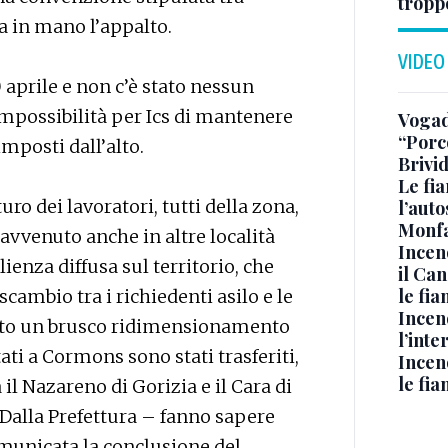
tropp
va in mano l’appalto.
VIDEO
 aprile e non c’è stato nessun
mpossibilità per Ics di mantenere
Vogad
“Porc
imposti dall’alto.
Brivi
Le fi
ro dei lavoratori, tutti della zona,
l’auto
Monfa
 avvenuto anche in altre località
Incen
lienza diffusa sul territorio, che
il Ca
le fi
cambio tra i richiedenti asilo e le
Incen
vuto un brusco ridimensionamento
l’inte
tati a Cormons sono stati trasferiti,
Incen
le fi
il Nazareno di Gorizia e il Cara di
Dalla Prefettura – fanno sapere
comunicata la conclusione del