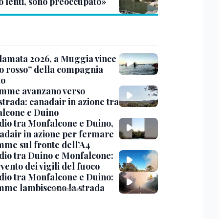
o lenti, sono preoccupato»
amata 2026, a Muggia vince
o rosso” della compagnia
do
amme avanzano verso
strada: canadair in azione tra
lcone e Duino
dio tra Monfalcone e Duino,
nadair in azione per fermare
amme sul fronte dell’A4
dio tra Duino e Monfalcone:
rvento dei vigili del fuoco
dio tra Monfalcone e Duino:
amme lambiscono la strada