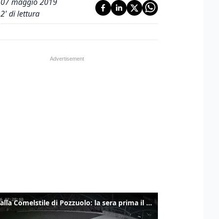
07 maggio 2019
2
' di lettura
Ladri alla Comelstile di Pozzuolo: la sera prima il tentato furto a Buja, ecco le immagini