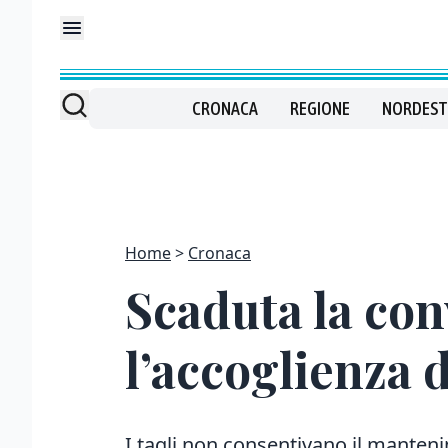
CRONACA
REGIONE
NORDEST
Home
Cronaca
Scaduta la co
l’accoglienza d
I tagli non consentivano il manten