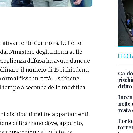
finitivamente Cormons. L’effetto
 dal Ministero degli Interni sulle
LEGGI
ccoglienza diffusa ha avuto dunque
linare: il numero di 15 richiedenti
Caldo,
 ormai fisso in città – sebbene
rischi
dritto
l tempo a seconda della modifica
Incen
notte 
resta 
ani distribuiti nei tre appartamenti
Porto 
razione di Brazzano dove, appunto,
torre
na convenzione stipulata tra