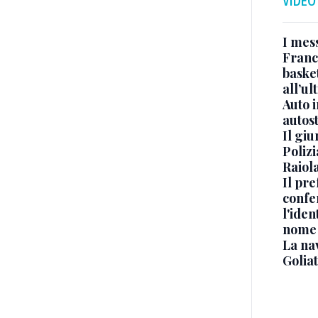
VIDEO
I mes
Franc
basket
all’ul
Auto 
autos
Il gi
Polizi
Raiola
Il pre
confe
l'iden
nome
La na
Golia