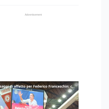
I messaggi di affetto per Federico Franceschin: così il mondo del basket gli è stato accanto fino all’ultimo