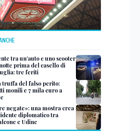
 ANCHE
ente tra un’auto e uno scooter
notte prima del casello di
glia: tre feriti
truffa del falso perito:
tti monili e 7 mila euro a
te
e negate»: una mostra crea
cidente diplomatico tra
lcone e Udine