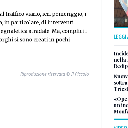
 traffico viario, ieri pomeriggio, i
a, in particolare, di interventi
segnaletica stradale. Ma, complici i
LEGGI
orghi si sono creati in pochi
Incid
nella 
Redipu
Riproduzione riservata © Il Piccolo
Nuova 
sottra
Tries
«Oper
un in
Monfa