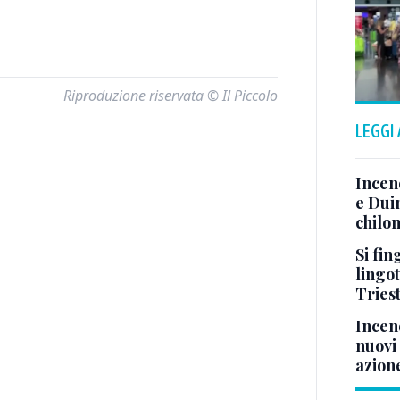
Riproduzione riservata © Il Piccolo
LEGGI
Incen
e Duin
chilom
Si fin
lingot
Tries
Incend
nuovi 
azion