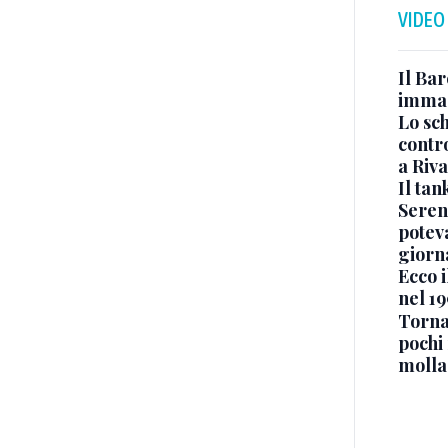
VIDEO
Il Bar
immag
Lo sc
contro
a Riva
Il ta
Seren
potev
giorn
Ecco i
nel 19
Torna
pochi 
molla