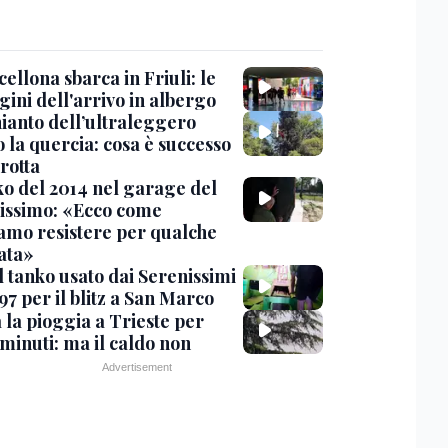
cellona sbarca in Friuli: le
ini dell'arrivo in albergo
hianto dell’ultraleggero
 la quercia: cosa è successo
rotta
nko del 2014 nel garage del
issimo: «Ecco come
amo resistere per qualche
ata»
l tanko usato dai Serenissimi
97 per il blitz a San Marco
 la pioggia a Trieste per
minuti: ma il caldo non