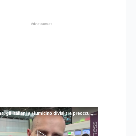
Spagna, gli italiani a Fiumicino divisi tra preoccupazione e dispiacere per i controlli