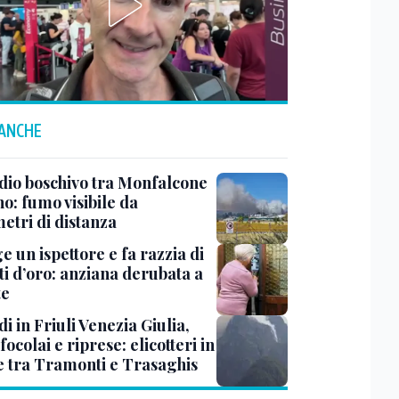
 ANCHE
dio boschivo tra Monfalcone
o: fumo visibile da
etri di distanza
ge un ispettore e fa razzia di
ti d’oro: anziana derubata a
te
i in Friuli Venezia Giulia,
focolai e riprese: elicotteri in
e tra Tramonti e Trasaghis