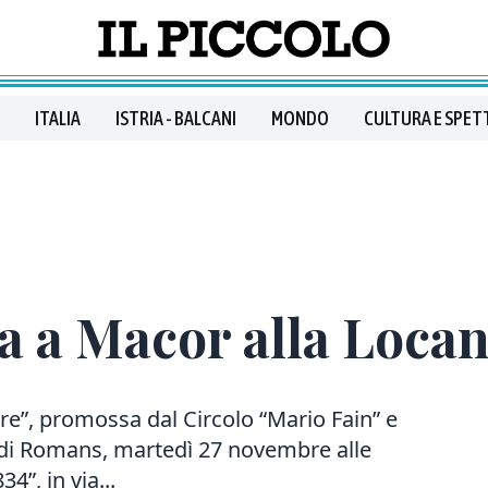
ITALIA
ISTRIA - BALCANI
MONDO
CULTURA E SPET
a a Macor alla Locan
re”, promossa dal Circolo “Mario Fain” e
, di Romans, martedì 27 novembre alle
4”, in via...