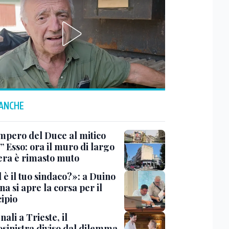
 ANCHE
impero del Duce al mitico
” Esso: ora il muro di largo
era è rimasto muto
 è il tuo sindaco?»: a Duino
na si apre la corsa per il
ipio
li a Trieste, il
osinistra diviso dal dilemma