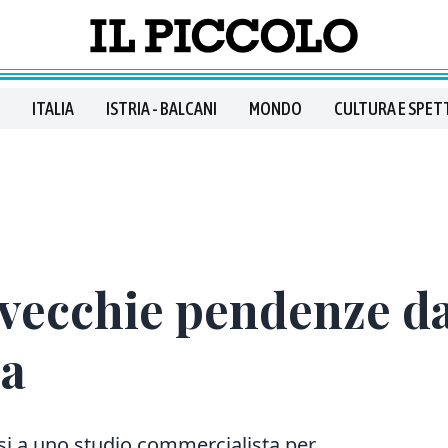
ITALIA
ISTRIA - BALCANI
MONDO
CULTURA E SPET
 vecchie pendenze da
ca
si a uno studio commercialista per