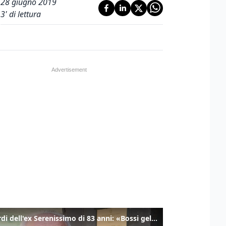
28 giugno 2019
3
' di lettura
I ricordi dell'ex Serenissimo di 83 anni: «Bossi geloso di noi, in carcere mi cantavano l’inno di San Marco»