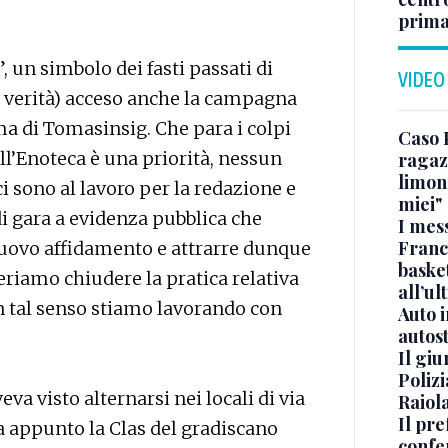
prima
, un simbolo dei fasti passati di
VIDEO
a verità) acceso anche la campagna
ma di Tomasinsig. Che para i colpi
Caso 
ll’Enoteca è una priorità, nessun
ragaz
limona
ci sono al lavoro per la redazione e
miei"
i gara a evidenza pubblica che
I mes
Franc
 nuovo affidamento e attrarre dunque
basket
eriamo chiudere la pratica relativa
all’ul
in tal senso stiamo lavorando con
Auto 
autos
Il gi
Polizi
va visto alternarsi nei locali di via
Raiola
Il pre
a appunto la Clas del gradiscano
confe