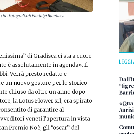
hi - Fotografia di Pierluigi Bumbaca
enissima” di Gradisca ci sta a cuore
LEGGI
nto è assolutamente in agenda». Il
i. Verrà presto redatto e
Dall’
re un nuovo gestore per lo storico
“tigre
ente chiuso da oltre un anno dopo
Barri
tore, la Lotus Flower srl, era spirato
«Qual
Aurisi
onsentito di garantire al
munic
vveditori Veneti l’apertura in vista
Comuna
ran Premio Noè, gli “oscar” del
centr