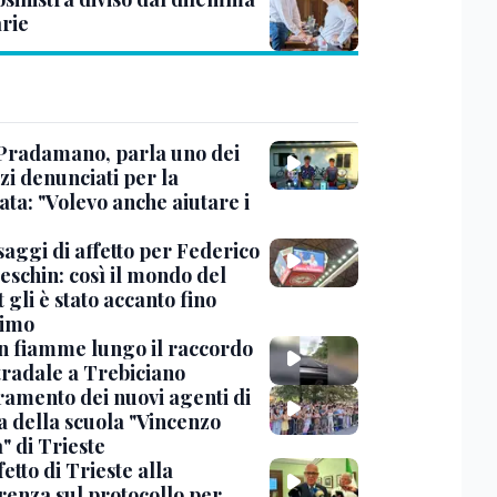
rie
Pradamano, parla uno dei
zi denunciati per la
ta: "Volevo anche aiutare i
saggi di affetto per Federico
eschin: così il mondo del
 gli è stato accanto fino
timo
in fiamme lungo il raccordo
tradale a Trebiciano
uramento dei nuovi agenti di
a della scuola "Vincenzo
" di Trieste
fetto di Trieste alla
renza sul protocollo per