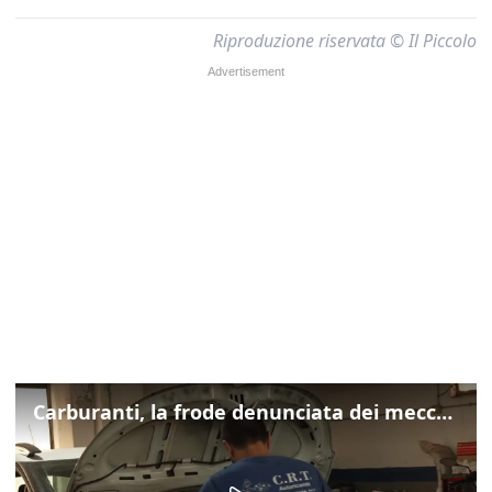
Riproduzione riservata © Il Piccolo
Carburanti, la frode denunciata dei meccanici: "Acqua in gasolio e benzina"