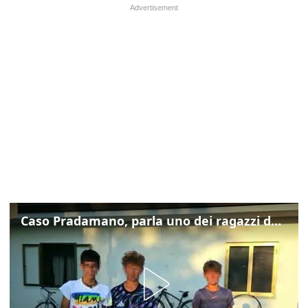
Caso Pradamano, parla uno dei ragazzi denunciati per la limonata: "Volevo anche aiutare i miei"