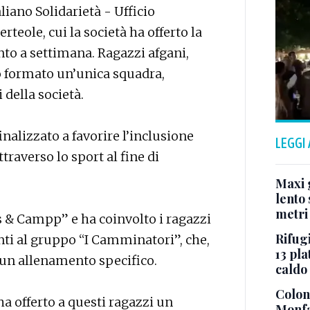
liano Solidarietà - Ufficio
erteole, cui la società ha offerto la
nto a settimana. Ragazzi afgani,
o formato un’unica squadra,
 della società.
finalizzato a favorire l’inclusione
LEGGI
traverso lo sport al fine di
Maxi g
lento 
metri
s & Campp” e ha coinvolto i ragazzi
Rifugi
i al gruppo “I Camminatori”, che,
13 pla
 un allenamento specifico.
caldo
Colonn
 ha offerto a questi ragazzi un
Monfa