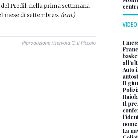
 del Predil, nella prima settimana
centr
el mese di settembre».
(e.m.)
VIDEO
I mes
Riproduzione riservata © Il Piccolo
Franc
basket
all’ul
Auto 
autos
Il gi
Polizi
Raiola
Il pre
confe
l'iden
nome
La na
Golia