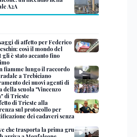
ale A2A
saggi di affetto per Federico
eschin: così il mondo del
 gli è stato accanto fino
timo
in fiamme lungo il raccordo
tradale a Trebiciano
uramento dei nuovi agenti di
a della scuola "Vincenzo
" di Trieste
fetto di Trieste alla
renza sul protocollo per
tificazione dei cadaveri senza
ve che trasporta la prima gru
th arriva a Monfalcone