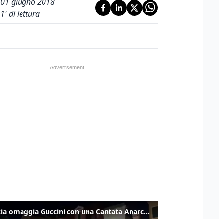
01 giugno 2018
1
' di lettura
Venezia omaggia Guccini con una Cantata Anarchica in campo Santa Margherita