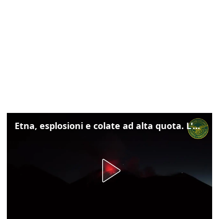
Etna, esplosioni e colate ad alta quota. L'aeroporto di Catania verso la normalità