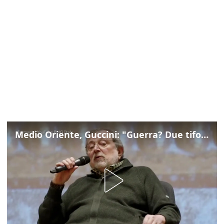
Medio Oriente, Guccini: "Guerra? Due tifoserie che si urlano contro e dimenticano vittime"