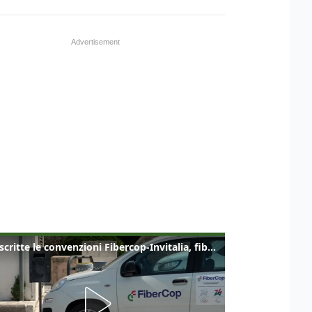
Sottoscritte le convenzioni Fibercop-Invitalia, fibra ottica per 477 mila civici