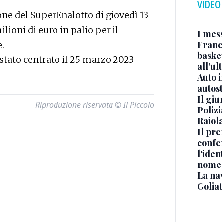
VIDEO
ione del SuperEnalotto di giovedì 13
ilioni di euro in palio per il
I mes
Franc
e.
basket
 stato centrato il 25 marzo 2023
all’ul
.
Auto 
autos
Il gi
Riproduzione riservata © Il Piccolo
Polizi
Raiola
Il pre
confe
l'iden
nome
La na
Golia