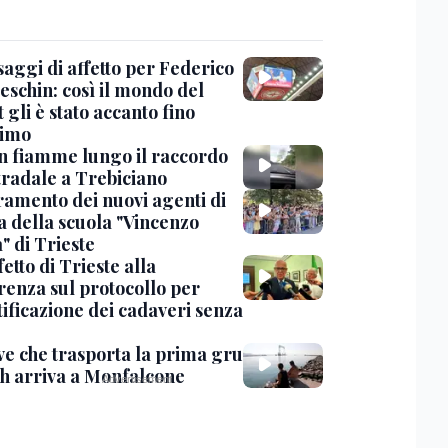
saggi di affetto per Federico
eschin: così il mondo del
 gli è stato accanto fino
timo
in fiamme lungo il raccordo
tradale a Trebiciano
uramento dei nuovi agenti di
a della scuola "Vincenzo
" di Trieste
fetto di Trieste alla
renza sul protocollo per
tificazione dei cadaveri senza
ve che trasporta la prima gru
th arriva a Monfalcone