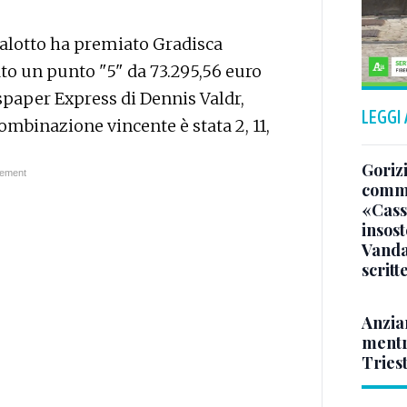
nalotto ha premiato Gradisca
ato un punto "5" da 73.295,56 euro
paper Express di Dennis Valdr,
LEGGI
combinazione vincente è stata 2, 11,
Gorizi
comme
«Casso
insost
Vandal
scritt
Anzia
mentr
Triest