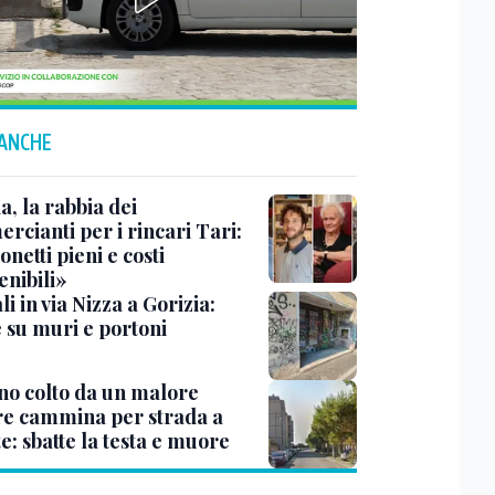
 ANCHE
a, la rabbia dei
rcianti per i rincari Tari:
netti pieni e costi
enibili»
i in via Nizza a Gorizia:
e su muri e portoni
no colto da un malore
e cammina per strada a
e: sbatte la testa e muore