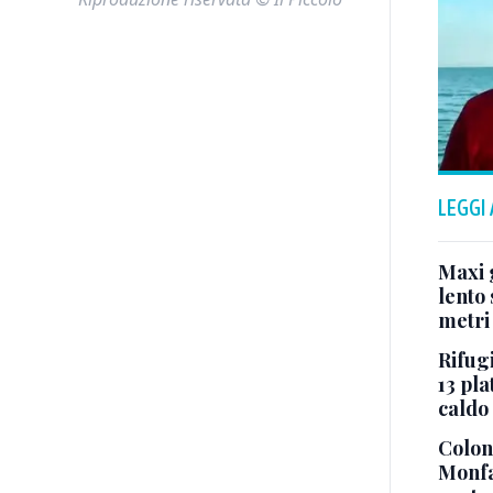
LEGGI
Maxi g
lento 
metri
Rifugi
13 pla
caldo
Colonn
Monfa