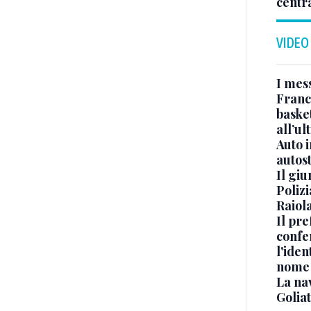
centr
VIDEO
I mes
Franc
basket
all’ul
Auto 
autos
Il gi
Polizi
Raiola
Il pre
confe
l'iden
nome
La na
Golia