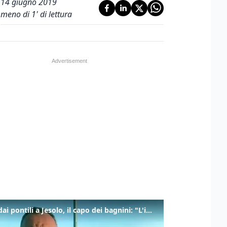
14 giugno 2019
meno di 1' di lettura
Tuffi dai pontili a Jesolo, il capo dei bagnini: "L'impegno di tutti per evitare altre tragedie"