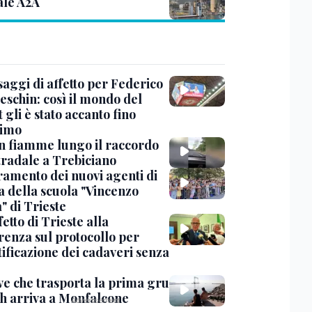
ale A2A
saggi di affetto per Federico
eschin: così il mondo del
 gli è stato accanto fino
timo
in fiamme lungo il raccordo
tradale a Trebiciano
uramento dei nuovi agenti di
a della scuola "Vincenzo
" di Trieste
fetto di Trieste alla
renza sul protocollo per
tificazione dei cadaveri senza
ve che trasporta la prima gru
th arriva a Monfalcone