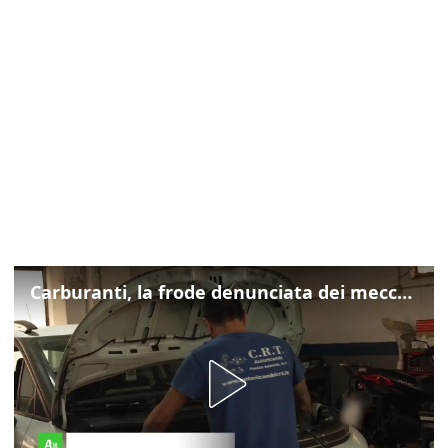
Carburanti, la frode denunciata dei meccanici: "Acqua in gasolio e benzina"