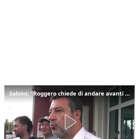
Salvini: "Roggero chiede di andare avanti su norma anti-risarcimenti"