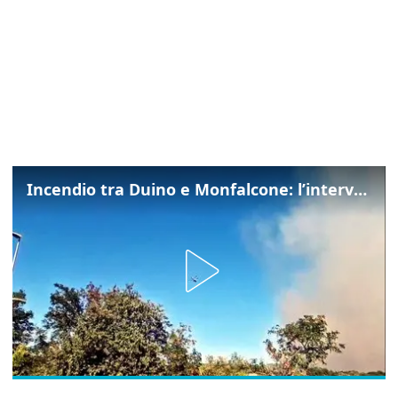
Incendio tra Duino e Monfalcone: l’intervento dei vigili del fuoco