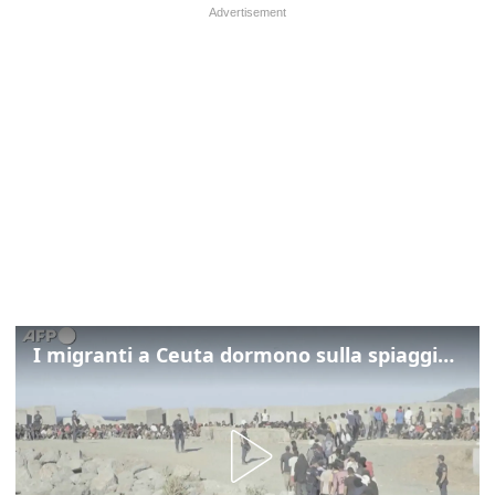
I migranti a Ceuta dormono sulla spiaggia: "Vogliamo entrare in Europa"