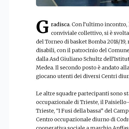
G
radisca
. Con l’ultimo incontr
conviviale collettivo, si è svol
del Torneo di basket Bomba 2018/19, r
disabili, con il patrocinio del Comune
dalla Asd Giuliano Schultz dell’Istitu
Medea. Il secondo posto è andato alla
giocano utenti dei diversi Centri diur
Le altre squadre partecipanti sono s
occupazionale di Trieste, il Paisiello
Trieste, “I Fusi della bassa” del Cam
Centro occupazionale diurno di Codr
cooperativa sociale a marchio Anffas 