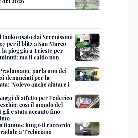
e del 2026
l tanko usato dai Serenissimi
97 per il blitz a San Marco
 la pioggia a Trieste per
minuti: ma il caldo non
Pradamano, parla uno dei
zi denunciati per la
ta: "Volevo anche aiutare i
saggi di affetto per Federico
eschin: così il mondo del
 gli è stato accanto fino
timo
in fiamme lungo il raccordo
tradale a Trebiciano