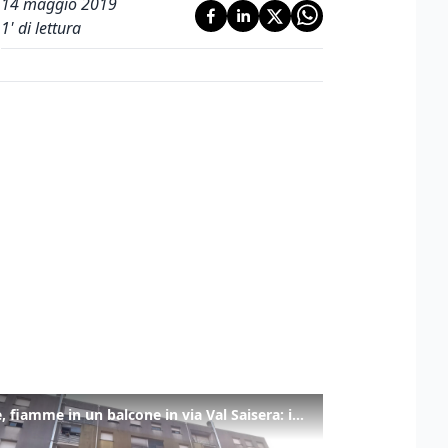
14 maggio 2019
1
' di lettura
Udine, fiamme in un balcone in via Val Saisera: intervengono i pompieri