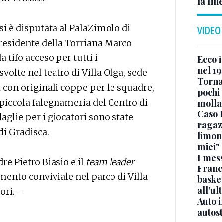
la fin
 si è disputata al PalaZimolo di
VIDEO
residente della Torriana Marco
a tifo acceso per tutti i
Ecco i
nel 19
volte nel teatro di Villa Olga, sede
Torna
i con originali coppe per le squadre,
pochi 
i piccola falegnameria del Centro di
molla
Caso 
glie per i giocatori sono state
ragaz
di Gradisca.
limona
miei"
I mes
re Pietro Biasio e il
team leader
Franc
ento conviviale nel parco di Villa
basket
all’ul
ori. –
Auto 
autos