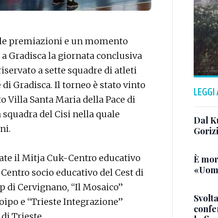
o, le premiazioni e un momento
ta a Gradisca la giornata conclusiva
iservato a sette squadre di atleti
 di Gradisca. Il torneo è stato vinto
LEGGI
to Villa Santa Maria della Pace di
 squadra del Cisi nella quale
Dal K
ni.
Goriz
tate il Mitja Cuk-Centro educativo
È mor
«Uomo
-Centro socio educativo del Cest di
pp di Cervignano, “Il Mosaico”
Svolta
oipo e “Trieste Integrazione”
confer
di Trieste.