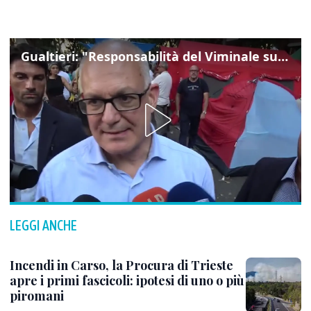
Gualtieri: "Responsabilità del Viminale su Spin Time? La posizione dei partiti è nota"
LEGGI ANCHE
Incendi in Carso, la Procura di Trieste
apre i primi fascicoli: ipotesi di uno o più
piromani