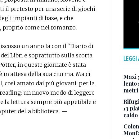
ti il pretesto per una serie di giochi
egli impianti di base, e che
o, proprio come nel romanzo.
riscosso un anno fa con il “Diario di
ei Libri e soprattutto sulla scorta
LEGGI
Potter, in queste giornate è stata
è in attesa della sua ciurma. Ma ci
Maxi g
, così amato dai più giovani: per la
lento 
metri
l reading: un nuovo modo di leggere
Rifugi
re la lettura sempre più appetibile e
13 pla
puter della biblioteca. —
caldo
Colonn
Monfa