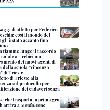
ale A2A
saggi di affetto per Federico
eschin: così il mondo del
 gli è stato accanto fino
timo
in fiamme lungo il raccordo
tradale a Trebiciano
uramento dei nuovi agenti di
a della scuola "Vincenzo
" di Trieste
fetto di Trieste alla
renza sul protocollo per
tificazione dei cadaveri senza
ve che trasporta la prima gru
th arriva a Monfalcone