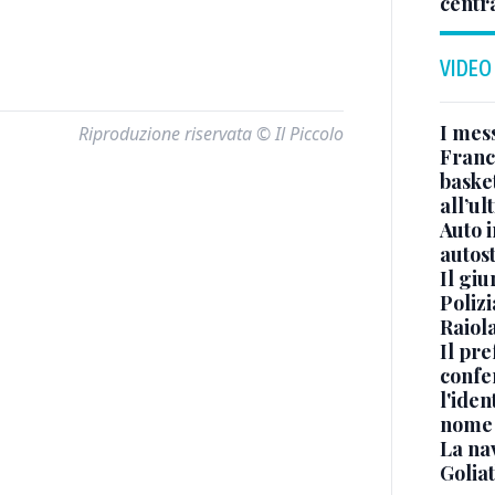
centr
VIDEO
I mes
Riproduzione riservata © Il Piccolo
Franc
basket
all’ul
Auto 
autos
Il gi
Polizi
Raiola
Il pre
confe
l'iden
nome
La na
Golia