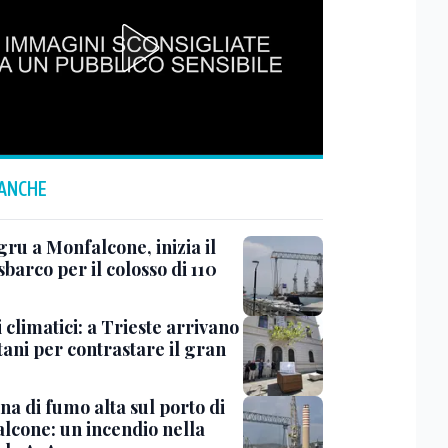
 ANCHE
ru a Monfalcone, inizia il
sbarco per il colosso di 110
 climatici: a Trieste arrivano
tani per contrastare il gran
a di fumo alta sul porto di
lcone: un incendio nella