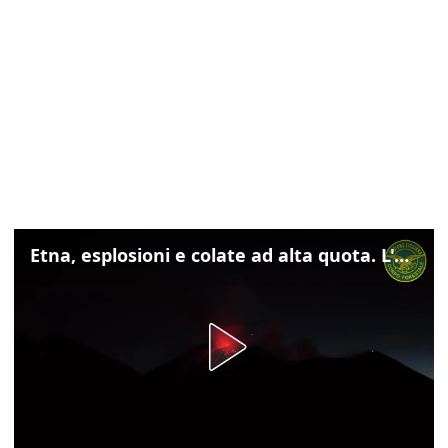
Etna, esplosioni e colate ad alta quota. L'aeroporto di Catania verso la normalità