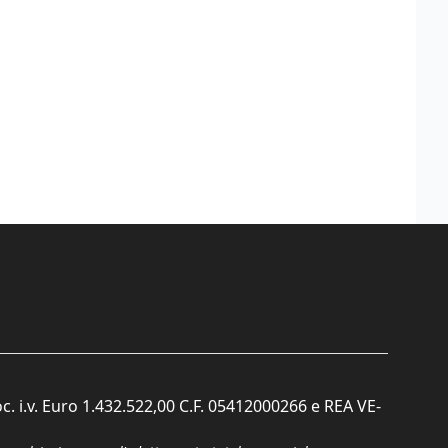
c. i.v. Euro 1.432.522,00 C.F. 05412000266 e REA VE-