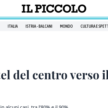
ITALIA
ISTRIA - BALCANI
MONDO
CULTURA E SPET
tel del centro verso i
 alcuni casi, tra l’80% e il 90%.