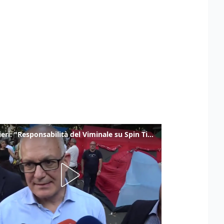
Gualtieri: "Responsabilità del Viminale su Spin Time? La posizione dei partiti è nota"