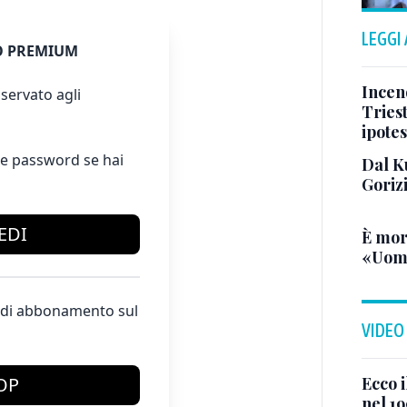
LEGGI
 PREMIUM
Incend
servato agli
Triest
ipotes
e password se hai
Dal K
Goriz
EDI
È mor
«Uomo
te di abbonamento sul
VIDEO
Ecco i
OP
nel 19