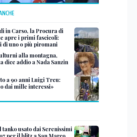
 ANCHE
i in Carso, la Procura di
e apre i primi fascicoli:
i di uno o più piromani
ulturni alla montagna,
ia dice addio a Nada Sanzin
to a 90 anni Luigi Treu:
 dai mille interessi»
l tanko usato dai Serenissimi
97 per il blitz a San Marco