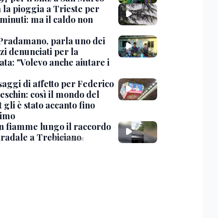
 la pioggia a Trieste per
minuti: ma il caldo non
Pradamano, parla uno dei
zi denunciati per la
ta: "Volevo anche aiutare i
saggi di affetto per Federico
eschin: così il mondo del
 gli è stato accanto fino
timo
in fiamme lungo il raccordo
tradale a Trebiciano