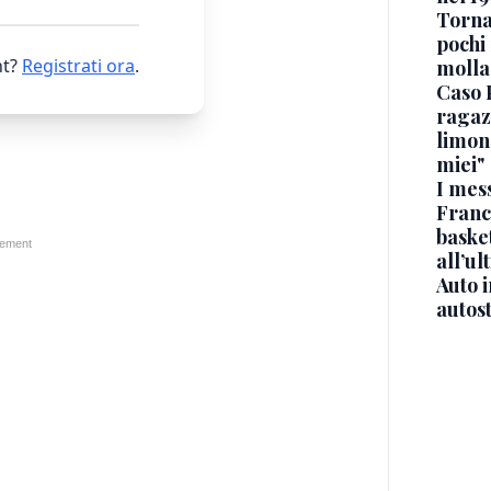
Torna
pochi 
t?
Registrati ora
.
molla
Caso 
ragaz
limona
miei"
I mes
Franc
basket
all’ul
Auto 
autos