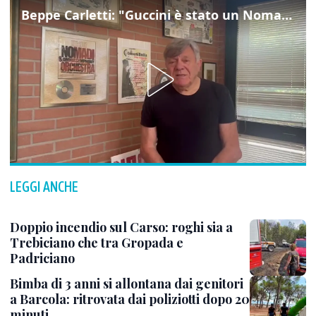
Beppe Carletti: "Guccini è stato un Nomade"
LEGGI ANCHE
Doppio incendio sul Carso: roghi sia a
Trebiciano che tra Gropada e
Padriciano
Bimba di 3 anni si allontana dai genitori
a Barcola: ritrovata dai poliziotti dopo 20
minuti