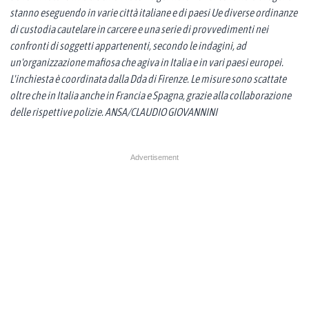
stanno eseguendo in varie città italiane e di paesi Ue diverse ordinanze
di custodia cautelare in carcere e una serie di provvedimenti nei
confronti di soggetti appartenenti, secondo le indagini, ad
un'organizzazione mafiosa che agiva in Italia e in vari paesi europei.
L'inchiesta è coordinata dalla Dda di Firenze. Le misure sono scattate
oltre che in Italia anche in Francia e Spagna, grazie alla collaborazione
delle rispettive polizie. ANSA/CLAUDIO GIOVANNINI