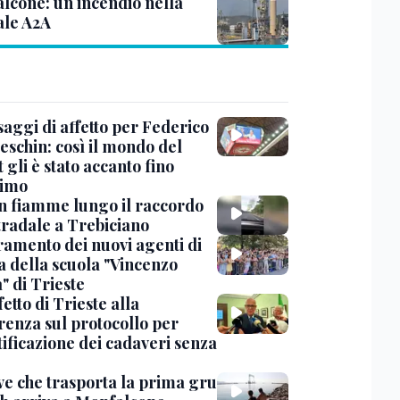
lcone: un incendio nella
ale A2A
saggi di affetto per Federico
eschin: così il mondo del
 gli è stato accanto fino
timo
in fiamme lungo il raccordo
tradale a Trebiciano
uramento dei nuovi agenti di
a della scuola "Vincenzo
" di Trieste
fetto di Trieste alla
renza sul protocollo per
tificazione dei cadaveri senza
ve che trasporta la prima gru