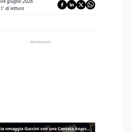
04 giugno 2026
1
' di lettura
Venezia omaggia Guccini con una Cantata Anarchica in campo Santa Margherita