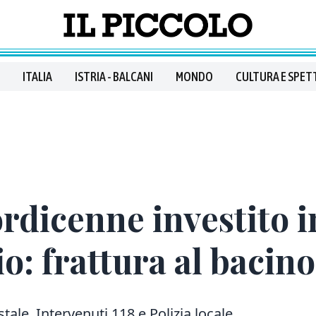
ITALIA
ISTRIA - BALCANI
MONDO
CULTURA E SPET
ordicenne investito i
o: frattura al bacino
stale. Intervenuti 118 e Polizia locale,