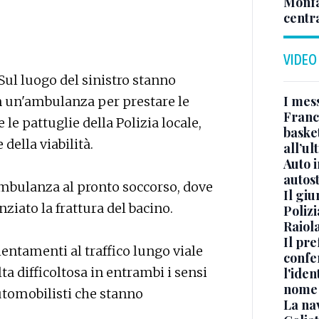
Monfa
centr
VIDEO
Sul luogo del sinistro stanno
I mes
on un'ambulanza per prestare le
Franc
le pattuglie della Polizia locale,
basket
della viabilità.
all’ul
Auto 
autos
ambulanza al pronto soccorso, dove
Il gi
iato la frattura del bacino.
Polizi
Raiola
Il pre
lentamenti al traffico lungo viale
confe
lta difficoltosa in entrambi i sensi
l'iden
nome
automobilisti che stanno
La na