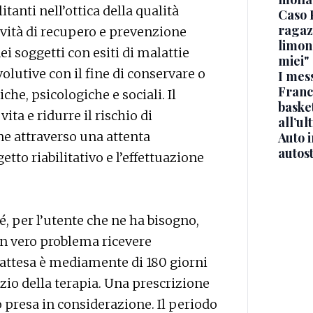
itanti nell’ottica della qualità
Caso 
ragaz
tività di recupero e prevenzione
limona
ei soggetti con esiti di malattie
miei"
volutive con il fine di conservare o
I mes
Franc
iche, psicologiche e sociali. Il
basket
ita e ridurre il rischio di
all’ul
e attraverso una attenta
Auto 
autos
etto riabilitativo e l’effettuazione
é, per l’utente che ne ha bisogno,
un vero problema ricevere
L’attesa è mediamente di 180 giorni
nizio della terapia. Una prescrizione
resa in considerazione. Il periodo