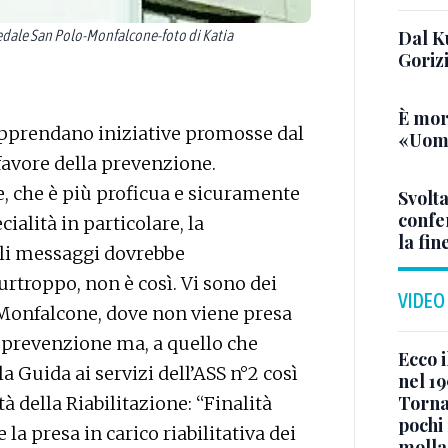
ale San Polo-Monfalcone-foto di Katia
Dal K
Goriz
È mor
apprendano iniziative promosse dal
«Uomo
favore della prevenzione.
, che è più proficua e sicuramente
Svolta
confer
ialità in particolare, la
la fin
tali messaggi dovrebbe
Purtroppo, non è così. Vi sono dei
VIDEO
i Monfalcone, dove non viene presa
 prevenzione ma, a quello che
Ecco i
 Guida ai servizi dell’ASS n°2 così
nel 19
Torna
lità della Riabilitazione: “Finalità
pochi 
 la presa in carico riabilitativa dei
molla