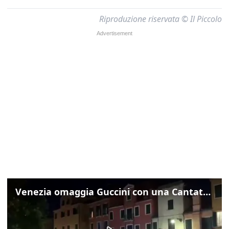
Riproduzione riservata © Il Piccolo
Venezia omaggia Guccini con una Cantata Anarchica in campo Santa Margherita