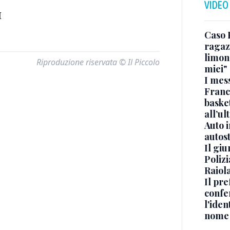
VIDEO
I
Caso 
ragaz
limona
Riproduzione riservata © Il Piccolo
miei"
I mes
Franc
basket
all’ul
Auto 
autos
Il gi
Polizi
Raiola
Il pre
confe
l'iden
nome