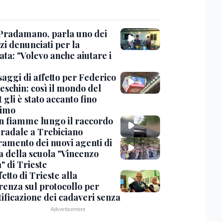
Pradamano, parla uno dei
zi denunciati per la
ta: "Volevo anche aiutare i
saggi di affetto per Federico
eschin: così il mondo del
 gli è stato accanto fino
timo
in fiamme lungo il raccordo
tradale a Trebiciano
uramento dei nuovi agenti di
a della scuola "Vincenzo
" di Trieste
fetto di Trieste alla
renza sul protocollo per
tificazione dei cadaveri senza