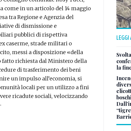
da come in un articolo del 14 maggio
tesa tra Regione e Agenzia del
iative di dismissione e
iari pubblici di rispettiva
LEGGI
ex caserme, strade militari o
rcito, messi a disposizione «della
Svolta
fatto richiesta dal Ministero della
confer
la fin
cedure di trasferimento dei beni
Incend
rnire un impulso all’economia, si
divers
comunità locali per un utilizzo a fini
elicot
vere ricadute sociali, velocizzando
bosch
Dall’
—
“tigre
Barri