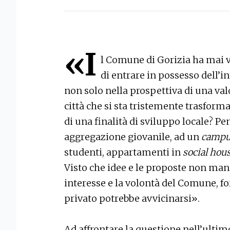
«I
l Comune di Gorizia ha mai v
di entrare in possesso dell’i
non solo nella prospettiva di una val
città che si sta tristemente trasform
di una finalità di sviluppo locale? Pen
aggregazione giovanile, ad un
camp
studenti, appartamenti in
social hou
Visto che idee e le proposte non man
interesse e la volontà del Comune, fo
privato potrebbe avvicinarsi».
Ad affrontare la questione nell’ulti