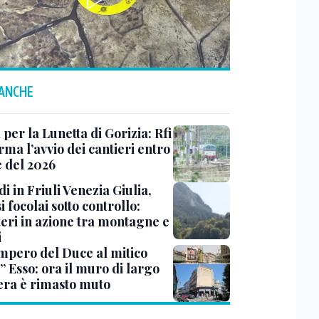
 ANCHE
 per la Lunetta di Gorizia: Rfi
ma l’avvio dei cantieri entro
e del 2026
i in Friuli Venezia Giulia,
i focolai sotto controllo:
teri in azione tra montagne e
i
impero del Duce al mitico
” Esso: ora il muro di largo
era è rimasto muto