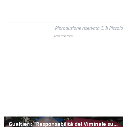
Riproduzione riservata © Il Piccolo
Gualtieri: "Responsabilità del Viminale su Spin Time? La posizione dei partiti è nota"