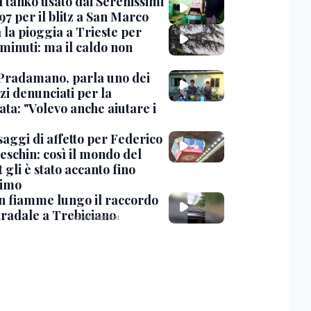
l tanko usato dai Serenissimi
97 per il blitz a San Marco
 la pioggia a Trieste per
minuti: ma il caldo non
Pradamano, parla uno dei
zi denunciati per la
ta: "Volevo anche aiutare i
saggi di affetto per Federico
eschin: così il mondo del
 gli è stato accanto fino
timo
in fiamme lungo il raccordo
tradale a Trebiciano