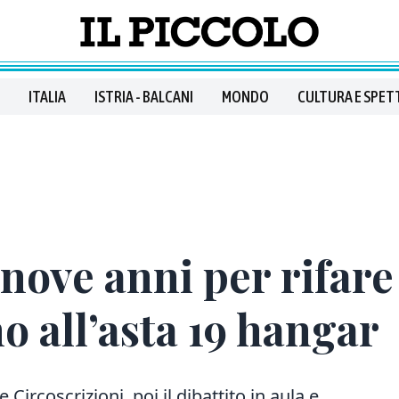
ITALIA
ISTRIA - BALCANI
MONDO
CULTURA E SPET
 nove anni per rifar
o all’asta 19 hangar
 Circoscrizioni, poi il dibattito in aula e