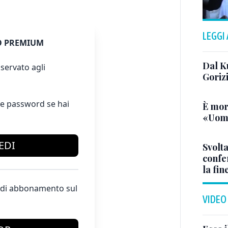
LEGGI
 PREMIUM
Dal K
servato agli
Goriz
e password se hai
È mor
«Uomo
EDI
Svolta
confer
la fin
te di abbonamento sul
VIDEO