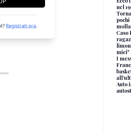
Ecco i
OP
nel 19
Torna
pochi 
t?
Registrati ora
.
molla
Caso 
ragaz
limona
miei"
I mes
Franc
basket
all’ul
Auto 
autos