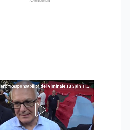
Gualtieri: "Responsabilità del Viminale su Spin Time? La posizione dei partiti è nota"