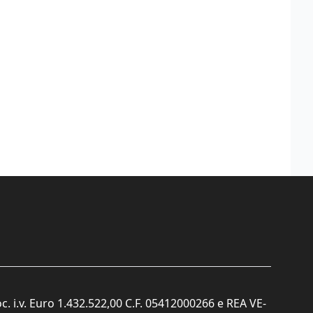
c. i.v. Euro 1.432.522,00 C.F. 05412000266 e REA VE-