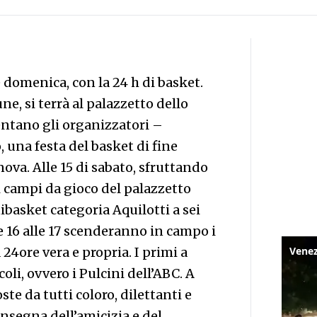
domenica, con la 24 h di basket.
e, si terrà al palazzetto dello
ntano gli organizzatori –
 una festa del basket di fine
ova. Alle 15 di sabato, sfruttando
 i campi da gioco del palazzetto
ibasket categoria Aquilotti a sei
e 16 alle 17 scenderanno in campo i
 24ore vera e propria. I primi a
li, ovvero i Pulcini dell’ABC. A
e da tutti coloro, dilettanti e
insegna dell’amicizia e del