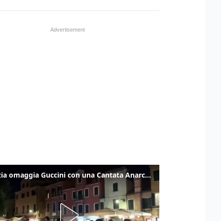
Venezia omaggia Guccini con una Cantata Anarchica in campo Santa Margherita