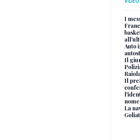
VIDEO
I mes
Franc
basket
all’ul
Auto 
autos
Il gi
Polizi
Raiola
Il pre
confe
l'iden
nome
La na
Golia