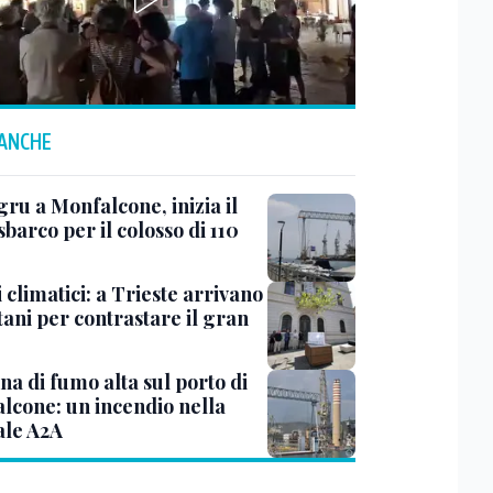
 ANCHE
ru a Monfalcone, inizia il
sbarco per il colosso di 110
 climatici: a Trieste arrivano
tani per contrastare il gran
a di fumo alta sul porto di
lcone: un incendio nella
ale A2A