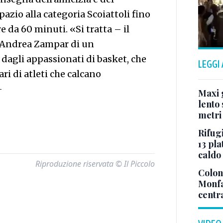
zio alla categoria Scoiattoli fino
 da 60 minuti. «Si tratta – il
, Andrea Zampar di un
dagli appassionati di basket, che
LEGGI
ari di atleti che calcano
—
Maxi g
lento 
metri
Rifugi
13 pla
caldo
Riproduzione riservata © Il Piccolo
Colonn
Monfa
centr