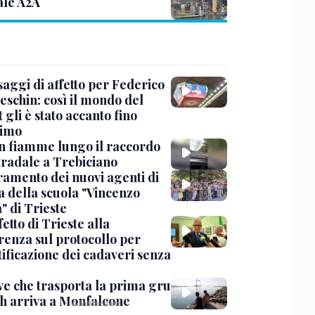
ale A2A
saggi di affetto per Federico
eschin: così il mondo del
 gli è stato accanto fino
timo
in fiamme lungo il raccordo
tradale a Trebiciano
uramento dei nuovi agenti di
a della scuola "Vincenzo
" di Trieste
fetto di Trieste alla
renza sul protocollo per
tificazione dei cadaveri senza
ve che trasporta la prima gru
th arriva a Monfalcone