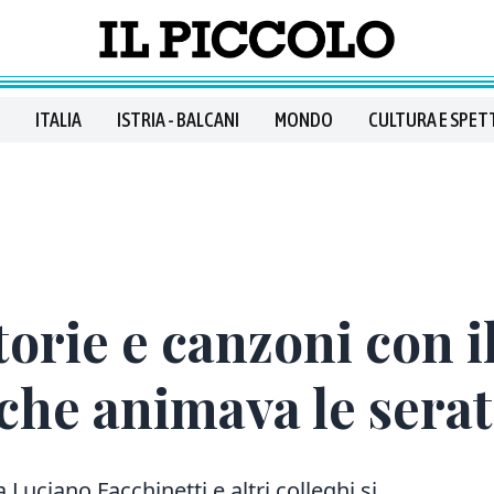
ITALIA
ISTRIA - BALCANI
MONDO
CULTURA E SPET
storie e canzoni con 
che animava le serat
 Luciano Facchinetti e altri colleghi si