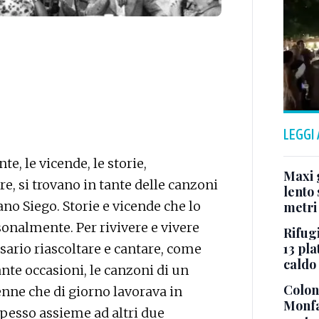
LEGGI
e, le vicende, le storie,
Maxi g
re, si trovano in tante delle canzoni
lento 
no Siego. Storie e vicende che lo
metri
sonalmente. Per rivivere e vivere
Rifugi
13 pla
sario riascoltare e cantare, come
caldo
nte occasioni, le canzoni di un
Colonn
enne che di giorno lavorava in
Monfa
spesso assieme ad altri due