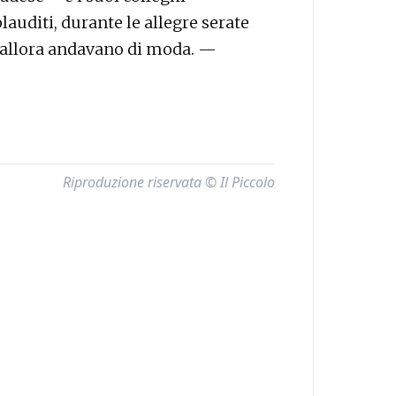
auditi, durante le allegre serate
he allora andavano di moda. —
Riproduzione riservata © Il Piccolo