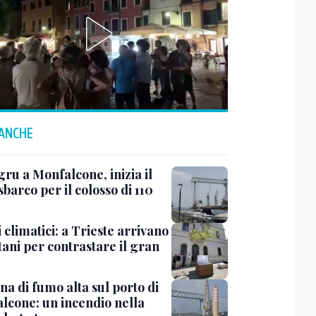
 ANCHE
ru a Monfalcone, inizia il
sbarco per il colosso di 110
 climatici: a Trieste arrivano
tani per contrastare il gran
a di fumo alta sul porto di
lcone: un incendio nella