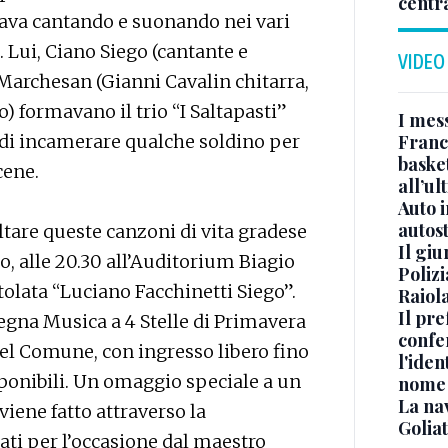
centr
mava cantando e suonando nei vari
 Lui, Ciano Siego (cantante e
VIDEO
Marchesan (Gianni Cavalin chitarra,
) formavano il trio “I Saltapasti”
I mes
r di incamerare qualche soldino per
Franc
basket
cene.
all’ul
Auto 
autos
tare queste canzoni di vita gradese
Il gi
 alle 20.30 all’Auditorium Biagio
Polizi
tolata “Luciano Facchinetti Siego”.
Raiola
Il pre
segna Musica a 4 Stelle di Primavera
confe
del Comune, con ingresso libero fino
l'iden
sponibili. Un omaggio speciale a un
nome
La na
iene fatto attraverso la
Golia
ati per l’occasione dal maestro