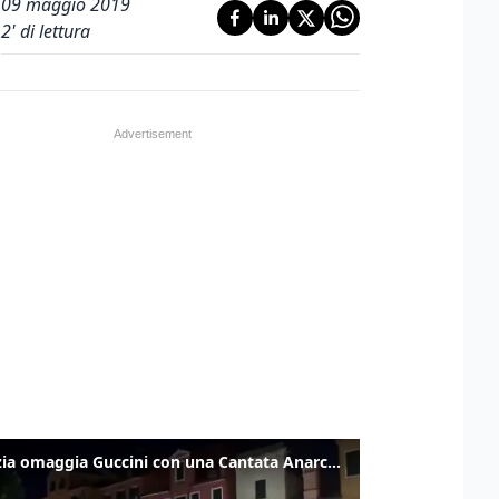
09 maggio 2019
2
' di lettura
Venezia omaggia Guccini con una Cantata Anarchica in campo Santa Margherita