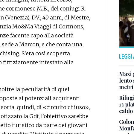
e cormonese M.B., dei coniugi R.
on (Venezia), D.V., 49 anni, di Mestre,
genzia Mo&Ma Viaggi di Cormons,
nze facente capo alla società
n sede a Marcon, e che conta una
nchising. S’era così scoperta
LEGGI
o fittiziamente intestato alla
.
Maxi g
lento 
metri
noltre la peculiarità di quei
Rifugi
roposte ai potenziali acquirenti
13 pla
 sorta, quindi, di «circuito chiuso»,
caldo
otizzato la Gdf, l’obiettivo sarebbe
Colonn
tto turistico da parte dei giovani
Monfa