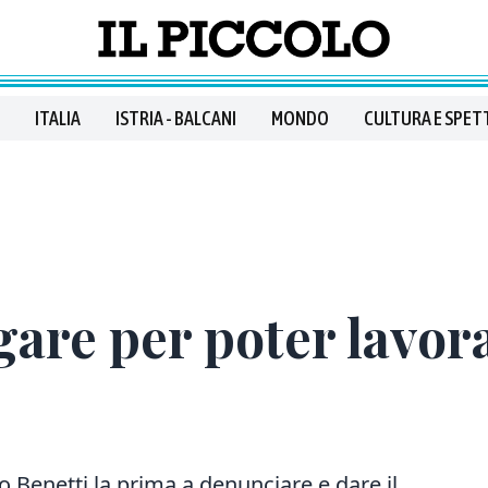
ITALIA
ISTRIA - BALCANI
MONDO
CULTURA E SPET
are per poter lavora
o Benetti la prima a denunciare e dare il