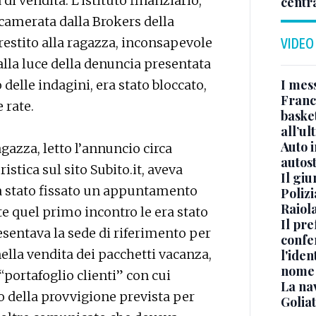
 di vendita. L’istituto finanziario,
centr
camerata dalla Brokers della
prestito alla ragazza, inconsapevole
VIDEO
 alla luce della denuncia presentata
I mes
 delle indagini, era stato bloccato,
Franc
 rate.
basket
all’ul
Auto 
gazza, letto l’annuncio circa
autos
ristica sul sito Subito.it, aveva
Il gi
ra stato fissato un appuntamento
Polizi
Raiola
e quel primo incontro le era stato
Il pre
sentava la sede di riferimento per
confe
nella vendita dei pacchetti vacanza,
l'iden
nome
portafoglio clienti” con cui
La na
o della provvigione prevista per
Golia