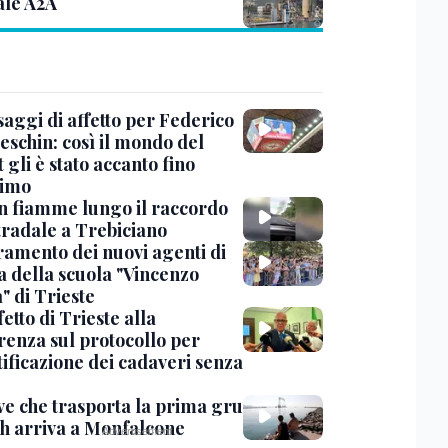
ale A2A
saggi di affetto per Federico
eschin: così il mondo del
 gli è stato accanto fino
timo
in fiamme lungo il raccordo
tradale a Trebiciano
uramento dei nuovi agenti di
a della scuola "Vincenzo
" di Trieste
fetto di Trieste alla
renza sul protocollo per
tificazione dei cadaveri senza
ve che trasporta la prima gru
th arriva a Monfalcone