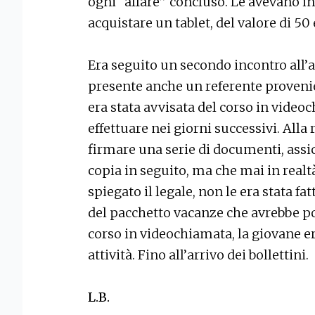
ogni “affare” concluso. Le avevano 
acquistare un tablet, del valore di 50
Era seguito un secondo incontro all’
presente anche un referente provenie
era stata avvisata del corso in vide
effettuare nei giorni successivi. Alla
firmare una serie di documenti, ass
copia in seguito, ma che mai in realt
spiegato il legale, non le era stata f
del pacchetto vacanze che avrebbe po
corso in videochiamata, la giovane e
attività. Fino all’arrivo dei bollettini.
L.B.