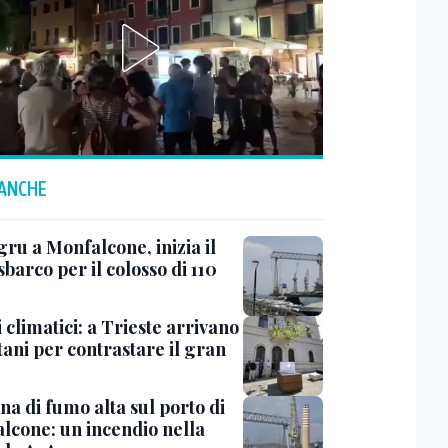
 ANCHE
ru a Monfalcone, inizia il
sbarco per il colosso di 110
 climatici: a Trieste arrivano
tani per contrastare il gran
a di fumo alta sul porto di
lcone: un incendio nella