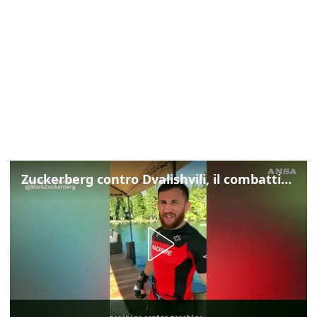
Zuckerberg contro Dvalishvili, il combattimento in mezzo a un lago