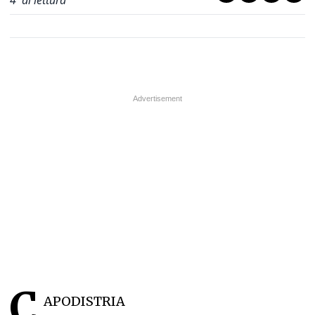
4
' di lettura
C
APODISTRIA