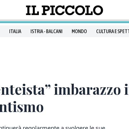
ITALIA
ISTRIA - BALCANI
MONDO
CULTURA E SPET
enteista” imbarazzo 
antismo
ontinuerà regolarmente a svolgere le sue