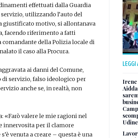
dinamenti effettuati dalla Guardia
 servizio, utilizzando l’auto del
 giustificato motivo, si allontanava
a, facendo riferimento a fatti
ra comandante della Polizia locale di
alato il caso alla Procura.
LEGGI
a aggravata ai danni del Comune,
di servizio, falso ideologico per
Irene 
servizio anche se, in realtà, non
Aidda 
sarem
busin
Campo
scomp
a: «Farò valere le mie ragioni nel
Udine
e innervosita per il clamore
Lavori
e s’è venuta a creare – questa è una