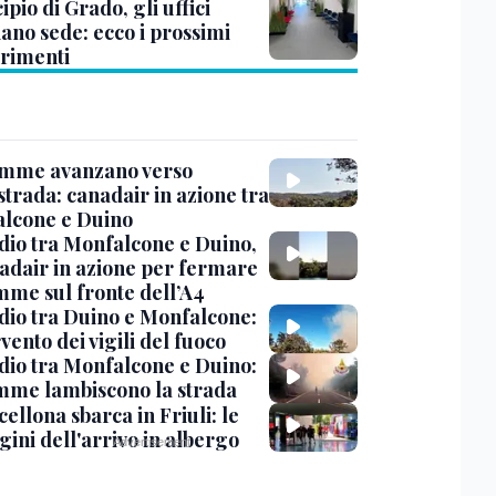
pio di Grado, gli uffici
ano sede: ecco i prossimi
erimenti
amme avanzano verso
strada: canadair in azione tra
lcone e Duino
dio tra Monfalcone e Duino,
nadair in azione per fermare
amme sul fronte dell’A4
dio tra Duino e Monfalcone:
rvento dei vigili del fuoco
dio tra Monfalcone e Duino:
amme lambiscono la strada
cellona sbarca in Friuli: le
ini dell'arrivo in albergo