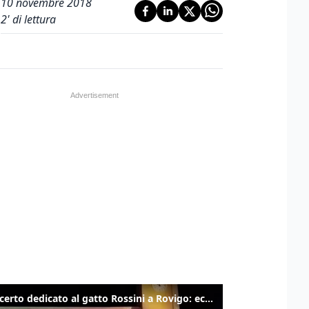
10 novembre 2018
2
' di lettura
Il concerto dedicato al gatto Rossini a Rovigo: ecco un estratto