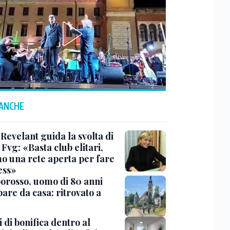
 ANCHE
Revelant guida la svolta di
Fvg: «Basta club elitari,
o una rete aperta per fare
ess»
rosso, uomo di 80 anni
are da casa: ritrovato a
 di bonifica dentro al