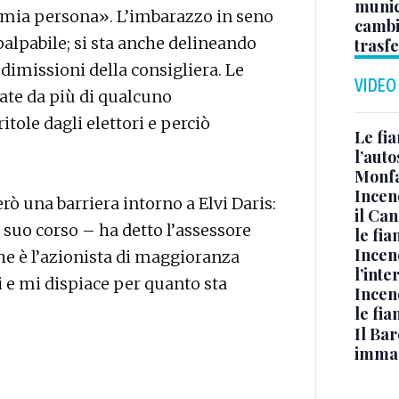
munici
a mia persona». L’imbarazzo in seno
cambi
palpabile; si sta anche delineando
trasf
dimissioni della consigliera. Le
VIDEO
ate da più di qualcuno
tole dagli elettori e perciò
Le fi
l’auto
Monfa
Incen
ò una barriera intorno a Elvi Daris:
il Ca
l suo corso – ha detto l’assessore
le fi
Incen
e è l’azionista di maggioranza
l’inte
i e mi dispiace per quanto sta
Incen
le fi
Il Bar
immag