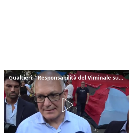
Gualtieri: "Responsabilità del Viminale su Spin Time? La posizione dei partiti è nota"