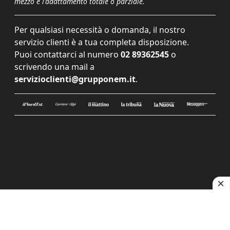
mezzo e l'adattamento totale o parziale.
Per qualsiasi necessità o domanda, il nostro
servizio clienti è a tua completa disposizione.
Puoi contattarci al numero
02 89362545
o
scrivendo una mail a
servizioclienti@grupponem.it
.
Le tue preferenze relative alla privacy
Informativa sulla raccolta