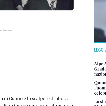
LEGGI
Alpe 
Grado
nazion
Quand
l’uom
celeb
o di Osimo e lo scalpore di allora,
Lo sla
o di un tempo giudicato, altrove, già