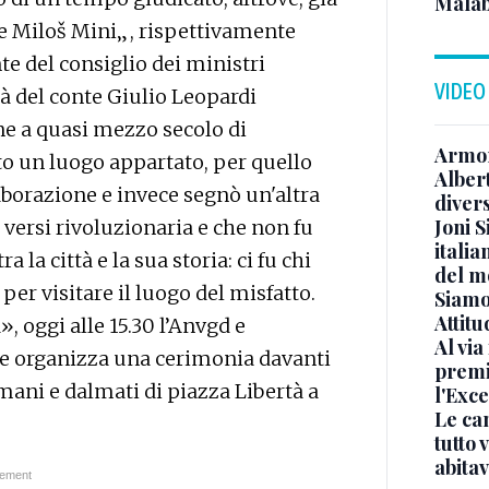
Malab
 Miloš Mini„, rispettivamente
te del consiglio dei ministri
VIDEO
ià del conte Giulio Leopardi
ine a quasi mezzo secolo di
Armon
to un luogo appartato, per quello
Albert
aborazione e invece segnò un'altra
diver
Joni S
i versi rivoluzionaria e che non fu
italia
a la città e la sua storia: ci fu chi
del m
per visitare il luogo del misfatto.
Siamo 
Attitu
», oggi alle 15.30 l’Anvgd e
Al via
ne organizza una cerimonia davanti
premi
mani e dalmati di piazza Libertà a
l'Exc
Le ca
tutto
abita