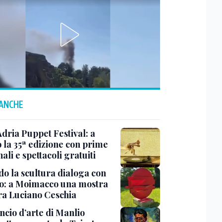
 ANCHE
Adria Puppet Festival: a
 la 35ª edizione con prime
ali e spettacoli gratuiti
o la scultura dialoga con
o: a Moimacco una mostra
ra Luciano Ceschia
ncio d’arte di Manlio