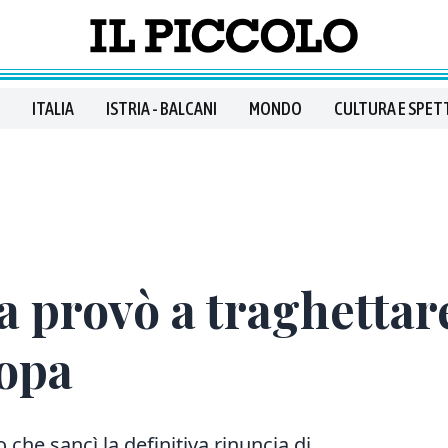
ITALIA
ISTRIA - BALCANI
MONDO
CULTURA E SPET
a provò a traghettar
ropa
 che sancì la definitiva rinuncia di