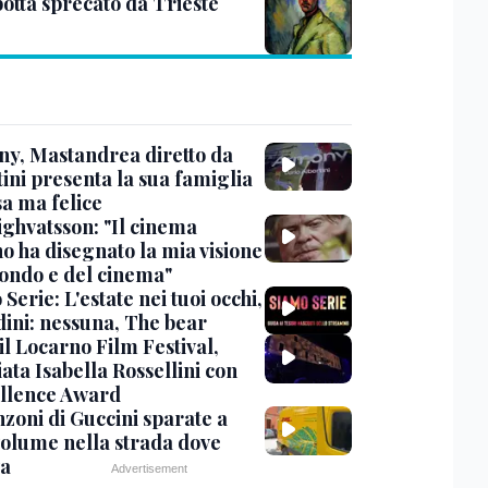
otta sprecato da Trieste
y, Mastandrea diretto da
ini presenta la sua famiglia
sa ma felice
ighvatsson: "Il cinema
no ha disegnato la mia visione
ondo e del cinema"
Serie: L'estate nei tuoi occhi,
dini: nessuna, The bear
 il Locarno Film Festival,
ata Isabella Rossellini con
ellence Award
nzoni di Guccini sparate a
 volume nella strada dove
va