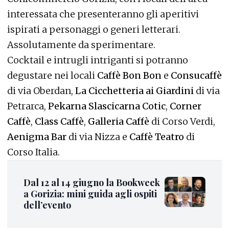
interessata che presenteranno gli aperitivi
ispirati a personaggi o generi letterari.
Assolutamente da sperimentare.
Cocktail e intrugli intriganti si potranno
degustare nei locali
Caffè Bon Bon
e
Consucaffè
di via Oberdan,
La Cicchetteria ai Giardini
di via
Petrarca,
Pekarna Slascicarna Cotic
,
Corner
Caffè
,
Class Caffè
,
Galleria Caffè
di Corso Verdi,
Aenigma Bar
di via Nizza e
Caffè Teatro
di
Corso Italia.
Dal 12 al 14 giugno la Bookweek
a Gorizia: mini guida agli ospiti
dell’evento