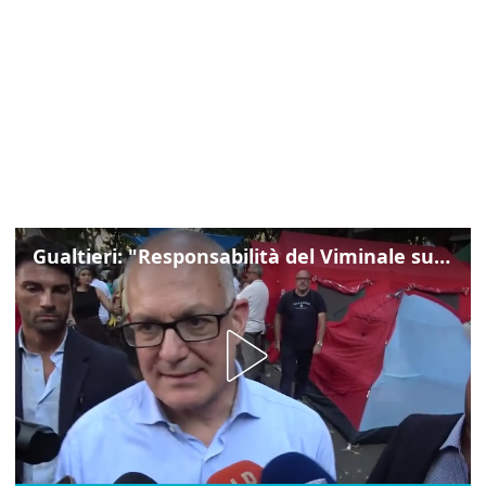
Gualtieri: "Responsabilità del Viminale su Spin Time? La posizione dei partiti è nota"